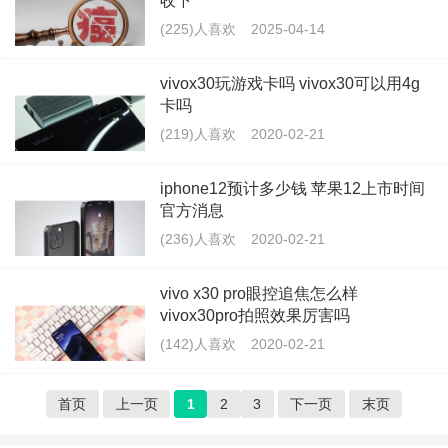
收下
(225)人喜欢
2025-04-14
vivox30玩游戏卡吗 vivox30可以用4g
卡吗
(219)人喜欢
2020-02-21
iphone12预计多少钱 苹果12上市时间
官方消息
(236)人喜欢
2020-02-21
vivo x30 pro眼控追焦怎么样
vivox30pro拍照效果厉害吗
(142)人喜欢
2020-02-21
首页
上一页
1
2
3
下一页
末页