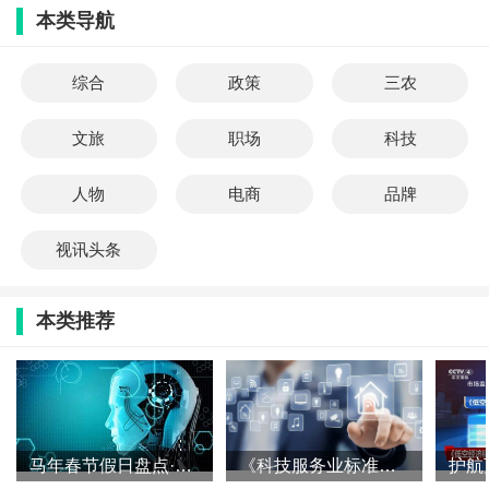
本类导航
综合
政策
三农
文旅
职场
科技
人物
电商
品牌
视讯头条
本类推荐
马年春节假日盘点·科技篇|融入传统年俗 加快应用落地——机器
《科技服务业标准体系建设指南（2025版）》发布