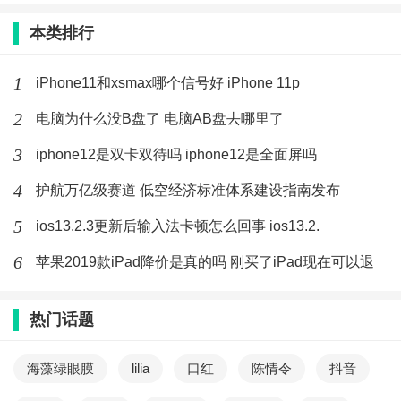
本类排行
1
iPhone11和xsmax哪个信号好 iPhone 11p
2
电脑为什么没B盘了 电脑AB盘去哪里了
3
iphone12是双卡双待吗 iphone12是全面屏吗
4
护航万亿级赛道 低空经济标准体系建设指南发布
5
ios13.2.3更新后输入法卡顿怎么回事 ios13.2.
6
苹果2019款iPad降价是真的吗 刚买了iPad现在可以退
热门话题
海藻绿眼膜
lilia
口红
陈情令
抖音