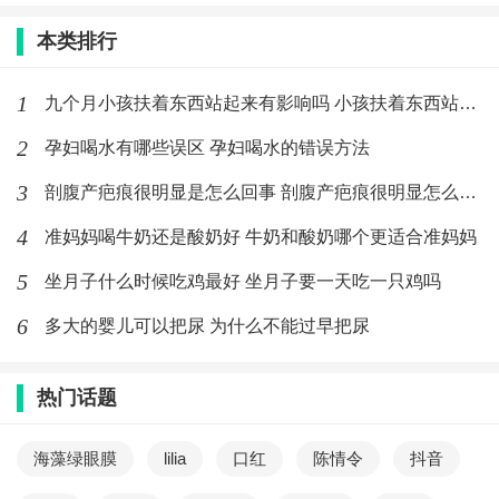
本类排行
1
九个月小孩扶着东西站起来有影响吗 小孩扶着东西站起来要注意什
2
孕妇喝水有哪些误区 孕妇喝水的错误方法
3
剖腹产疤痕很明显是怎么回事 剖腹产疤痕很明显怎么消除
4
准妈妈喝牛奶还是酸奶好 牛奶和酸奶哪个更适合准妈妈
5
坐月子什么时候吃鸡最好 坐月子要一天吃一只鸡吗
6
多大的婴儿可以把尿 为什么不能过早把尿
热门话题
海藻绿眼膜
lilia
口红
陈情令
抖音