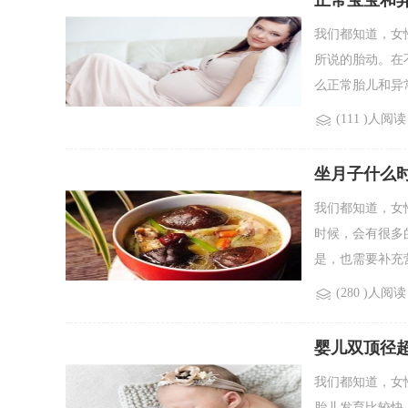
正常宝宝和
我们都知道，女
所说的胎动。在
么正常胎儿和异常
(111 )人阅读
坐月子什么
我们都知道，女
时候，会有很多
是，也需要补充营
(280 )人阅读
婴儿双顶径超
我们都知道，女
胎儿发育比较快