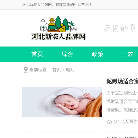
河北新农人品牌网。有趣实用的生活常识！
首页
综合
政策
三农
当前位置：
首页
>
电商
泥鳅汤适合
由于宝宝刚出生
泥嫩汤适合宝宝
所帮助。泥鳅汤适
(243 )人阅读