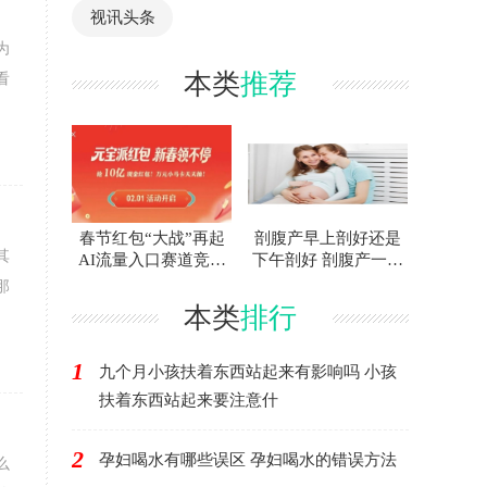
视讯头条
为
本类
推荐
看
春节红包“大战”再起
剖腹产早上剖好还是
其
AI流量入口赛道竞争
下午剖好 剖腹产一天
升级
中什么时间最好
那
本类
排行
1
九个月小孩扶着东西站起来有影响吗 小孩
扶着东西站起来要注意什
2
孕妇喝水有哪些误区 孕妇喝水的错误方法
么