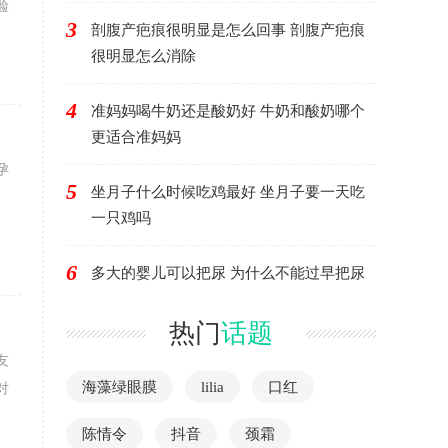
脸
3
剖腹产疤痕很明显是怎么回事 剖腹产疤痕
很明显怎么消除
4
准妈妈喝牛奶还是酸奶好 牛奶和酸奶哪个
更适合准妈妈
孕
5
坐月子什么时候吃鸡最好 坐月子要一天吃
一只鸡吗
6
多大的婴儿可以把尿 为什么不能过早把尿
热门
话题
友
海藻绿眼膜
lilia
口红
对
陈情令
抖音
颈霜