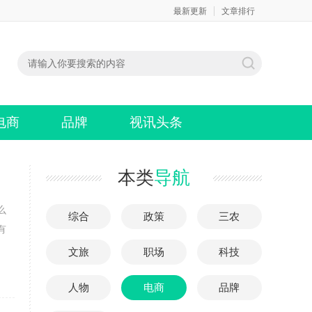
最新更新
文章排行
电商
品牌
视讯头条
本类
导航
么
综合
政策
三农
有
文旅
职场
科技
人物
电商
品牌