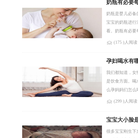
奶瓶有必要
奶瓶是婴儿必备
宝宝的奶瓶进行
看。奶瓶有必要每
(175 )人阅读
孕妇喝水有
我们都知道，女
是饮食方面。喝
么孕妈妈们怎么喝
(299 )人阅读
宝宝大小脸
很多宝宝刚生下