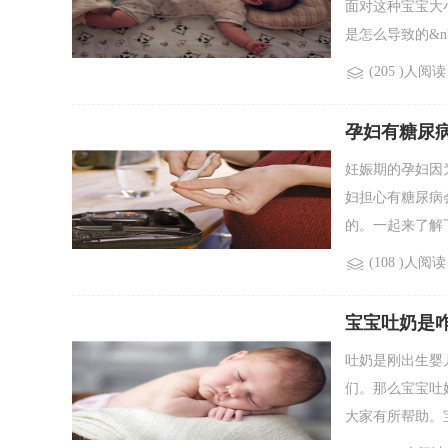
面对这种宝宝大
是怎么导致的&nbs
(205 )人阅读
孕妇有糖尿
妊娠期的孕妇因
妇担心有糖尿病
的。一起来了解下
(108 )人阅读
宝宝吐奶是
吐奶是刚出生婴
们。那么宝宝吐
大家有所帮助。宝