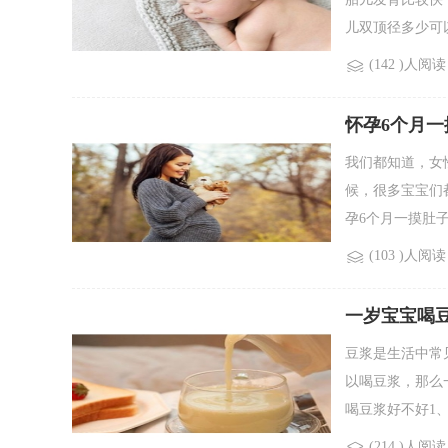
儿双顶径多少可以
(142 )人阅读
怀孕6个月一
我们都知道，女
候，很多宝宝们
孕6个月一摸肚子宝
(103 )人阅读
一岁宝宝喝
豆浆是生活中常
以喝豆浆，那么
喝豆浆好不好1、由
(214 )人阅读