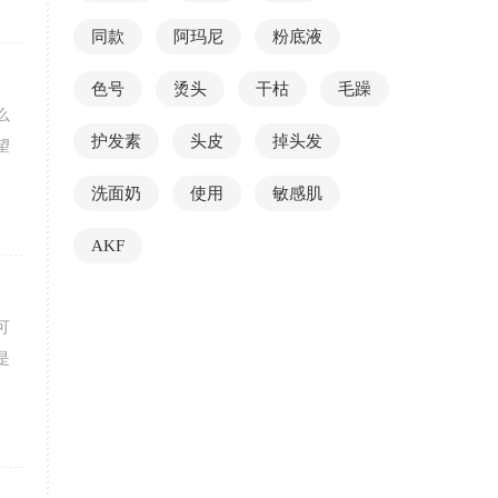
同款
阿玛尼
粉底液
色号
烫头
干枯
毛躁
么
护发素
头皮
掉头发
望
洗面奶
使用
敏感肌
AKF
可
是