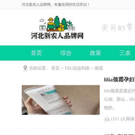
河北新农人品牌网。有趣实用的生活常识！
首页
综合
政策
三农
当前位置：
首页
> TAG信息列表 > 颈霜
lilia颈霜孕
lilia颈霜
心动。那么，l
细的...
(111 )人阅读