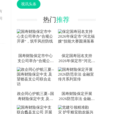
视讯头条
有
热门
推荐
同
国寿财险保定市中心
保定国寿冠名支持
支公司举办“合规公开
2026年保定市“河北福
课“，筑牢风控防线
嫂”技能大赛圆满落幕
政企同心护航三夏--国
国寿财险保定开展
寿财险保定中支 及望
2026防范非法 金融宣
都县支公司联合走访
传月系列宣传