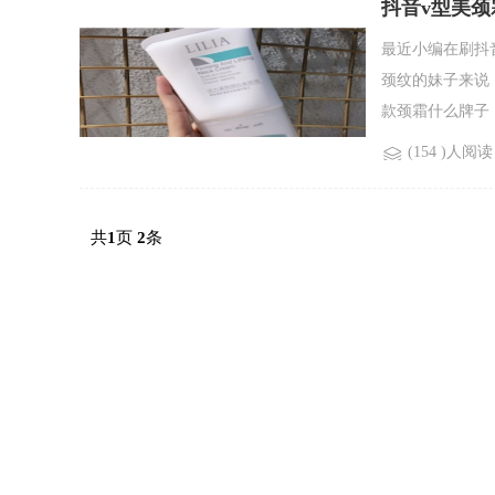
抖音v型美颈
最近小编在刷抖
颈纹的妹子来说
款颈霜什么牌子，
(154 )人阅读
共
页
条
1
2