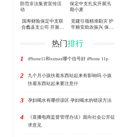
国寿财险保定中支联
党建引领精准勘灾 护
合蠡县支公司 开展防
牢粮安助农振兴 保定
范非法集资宣传活动
中支扎实开展汛期小
麦
热门
排行
1
iPhone11和xsmax哪个信号好 iPhone 11p
2
九个月小孩扶着东西站起来有影响吗 小孩
扶着东西站起来要注意什
3
孕妇喝水有哪些误区 孕妇喝水的错误方法
4
《直播电商监督管理办法》面向社会公开征
求意见