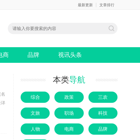
最新更新
文章排行
电商
品牌
视讯头条
本类
导航
实名
综合
政策
三农
最详
文旅
职场
科技
人物
电商
品牌