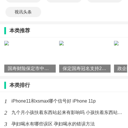
视讯头条
本类推荐
国寿财险保定市中心支公司举办“合规公开课“，筑牢风控防线
保定国寿冠名支持2026年保定市“河北福嫂”技能大赛圆满落幕
本类排行
1
iPhone11和xsmax哪个信号好 iPhone 11p
2
九个月小孩扶着东西站起来有影响吗 小孩扶着东西站起来要注意什
3
孕妇喝水有哪些误区 孕妇喝水的错误方法