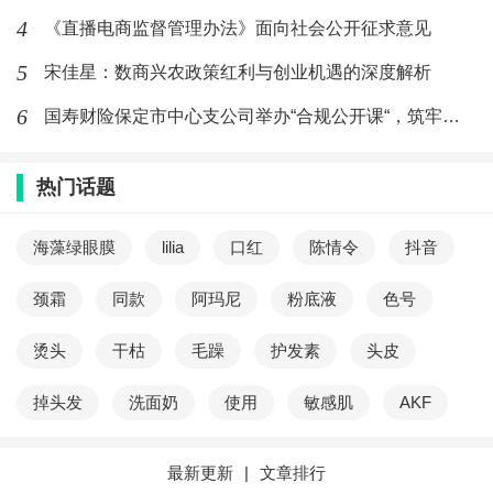
4
《直播电商监督管理办法》面向社会公开征求意见
5
宋佳星：数商兴农政策红利与创业机遇的深度解析
6
国寿财险保定市中心支公司举办“合规公开课“，筑牢风控防线
热门话题
海藻绿眼膜
lilia
口红
陈情令
抖音
颈霜
同款
阿玛尼
粉底液
色号
烫头
干枯
毛躁
护发素
头皮
掉头发
洗面奶
使用
敏感肌
AKF
最新更新
|
文章排行