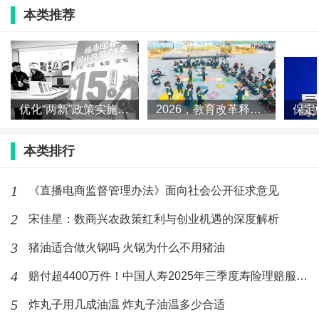
本类推荐
村电商平台作为核心载体，为创业者提供了广阔空间。
他们可以搭建自有平台，直接销售农产品，并借助政策
支持降低成本，打造地域特色品牌，吸引消费者。
农产品直播带货更是当下热门的销售途径。创业者
优化“两新”政策实施 夯实扩大内需战略根基
2026，教育改革释放哪些信号？
通过直播展示农产品种植过程和品质特点，增强消费者
本类排行
信任。与网红主播合作或自己上阵，能将农产品推向更
广阔市场，提高销售额和品牌知名度。
1
《直播电商监督管理办法》面向社会公开征求意见
此外，智慧农业服务也是“数商兴农”的重要支撑。
2
宋佳星：数商兴农政策红利与创业机遇的深度解析
3
猪油适合做火锅吗 火锅为什么不用猪油
宋佳星主任强调，“数商兴农”的机遇千载难逢，创
业者应敏锐洞察、果断行动，充分利用政策红利，在农
4
赔付超4400万件！中国人寿2025年三季度寿险理赔服务报告
村这片广阔天地中实现创业梦想，为乡村振兴贡献力
5
炸丸子用几成油温 炸丸子油温多少合适