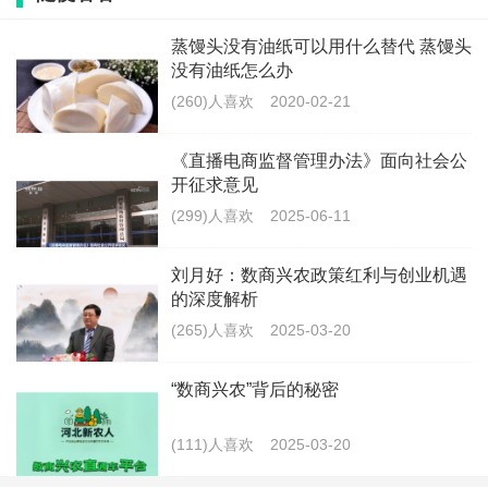
产品电商的企业和个人还能获得运营补贴，有效降低了
创业成本。
蒸馒头没有油纸可以用什么替代 蒸馒头
没有油纸怎么办
税收优惠政策也是一大亮点。为鼓励更多人投身农
(260)人喜欢
2020-02-21
村电商，政府对初创的农村电商企业减免部分企业所得
《直播电商监督管理办法》面向社会公
税和增值税，减轻了创业者的负担，使他们能够将更多
开征求意见
资金投入到业务拓展和技术升级中。
(299)人喜欢
2025-06-11
金融支持力度同样不容小觑。众多金融机构推出针
刘月好：数商兴农政策红利与创业机遇
的深度解析
对农村电商的专项贷款产品，具有利率低、期限灵活等
(265)人喜欢
2025-03-20
优势，满足了创业者不同阶段的资金需求。而且，保险
公司推出的农产品电商保险为创业者提供了风险保障，
“数商兴农”背后的秘密
进一步降低了创业风险。
(111)人喜欢
2025-03-20
在创业机会方面，“数商兴农”带来了多元选择。农